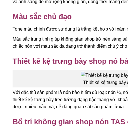
và ánh sáng để mở rộng không gian, đồng thời mang đến
Màu sắc chủ đạo
Tone màu chính được sử dụng là trắng kết hợp với xám n
Màu sắc trung tính giúp không gian shop trở nên sáng sủ
chiếc nón với màu sắc đa dạng trở thành điểm chú ý cho
Thiết kế kệ trưng bày shop nó b
Thiết kế kệ trưng bà
Với đặc thù sản phẩm là nón bảo hiểm đủ loại: nón ¾, nó
thiết kế kệ trưng bày treo tường dạng bậc thang với khoả
được nhiều mẫu mã, dễ dàng quan sát sản phẩm từ xa.
Bố trí không gian shop nón TA