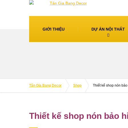
GIỚI THIỆU
DỰ ÁN NỘI THẤT
Tân Gia Bang Decor
Shop
Thiết kế shop nón bả
Thiết kế shop nón bảo 