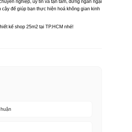
chuyên nghiệp, uy tín và tận tâm, đừng ngần ngại
tin cậy để giúp bạn thực hiện hoá không gian kinh
hiết kế shop 25m2 tại TP.HCM nhé!
 Nhuận