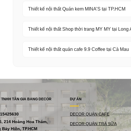
Thiết kế nội thất Quán kem MINA’S tại TP.HCM
Thiết kế nội thất Shop thời trang MY MY tại Long
Thiết kế nội thất quán cafe 9.9 Coffee tại Cà Mau
 TNHH TÂN GIA BANG DECOR
DỰ ÁN
315425630
DECOR QUÁN CAFE
6, 214 Hoàng Hoa Thám,
DECOR QUÁN TRÀ SỮA
 Bảy Hiền, TP.HCM