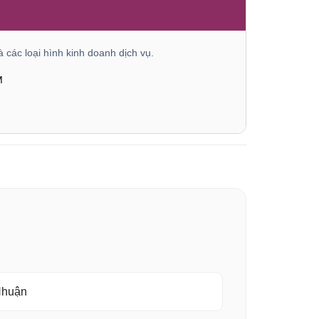
 các loại hình kinh doanh dịch vụ.
M
 Nhuận