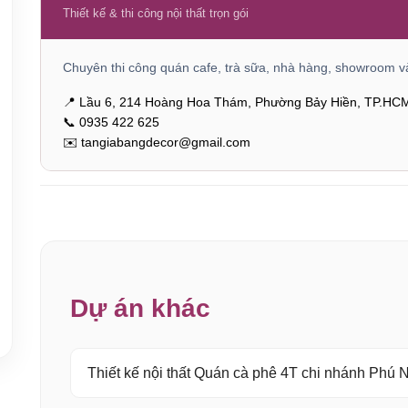
Thiết kế & thi công nội thất trọn gói
Chuyên thi công quán cafe, trà sữa, nhà hàng, showroom và
📍 Lầu 6, 214 Hoàng Hoa Thám, Phường Bảy Hiền, TP.HC
📞 0935 422 625
✉️ tangiabangdecor@gmail.com
Dự án khác
Thiết kế nội thất Quán cà phê 4T chi nhánh Phú