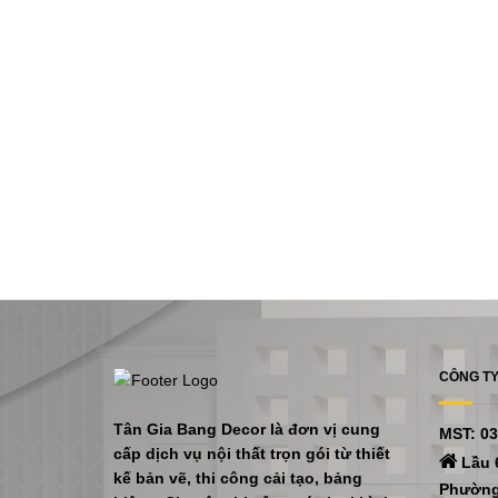
CÔNG TY
Tân Gia Bang Decor là đơn vị cung
MST: 0
cấp dịch vụ nội thất trọn gói từ thiết
Lầu 
kế bản vẽ, thi công cải tạo, bảng
Phường