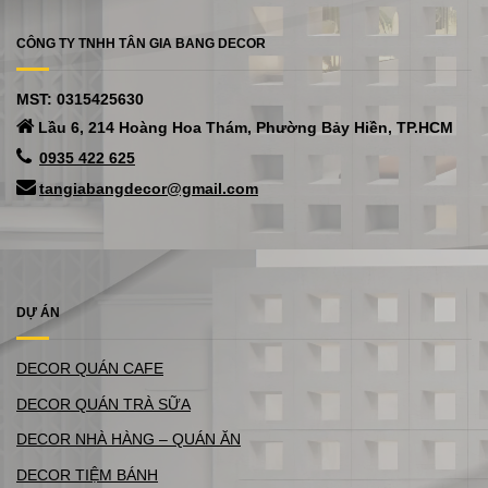
CÔNG TY TNHH TÂN GIA BANG DECOR
MST: 0315425630
Lầu 6, 214 Hoàng Hoa Thám, Phường Bảy Hiền, TP.HCM
0935 422 625
tangiabangdecor@gmail.com
DỰ ÁN
DECOR QUÁN CAFE
DECOR QUÁN TRÀ SỮA
DECOR NHÀ HÀNG – QUÁN ĂN
DECOR TIỆM BÁNH