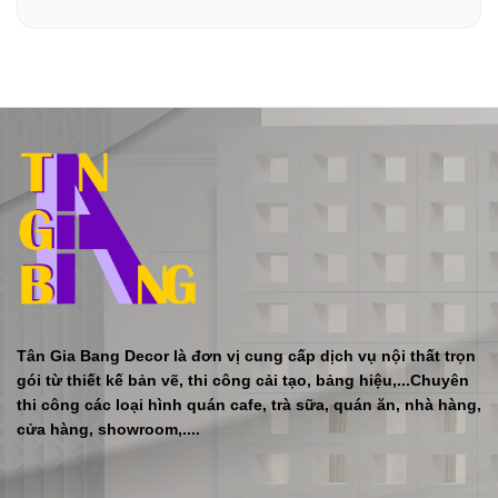
Tân Gia Bang Decor là đơn vị cung cấp dịch vụ nội thất trọn
gói từ thiết kế bản vẽ, thi công cải tạo, bảng hiệu,...Chuyên
thi công các loại hình quán cafe, trà sữa, quán ăn, nhà hàng,
cửa hàng, showroom,....