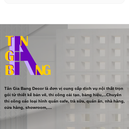
Tân Gia Bang Decor là đơn vị cung cấp dịch vụ nội thất trọn
gói từ thiết kế bản vẽ, thi công cải tạo, bảng hiệu,...Chuyên
thi công các loại hình quán cafe, trà sữa, quán ăn, nhà hàng,
cửa hàng, showroom,....