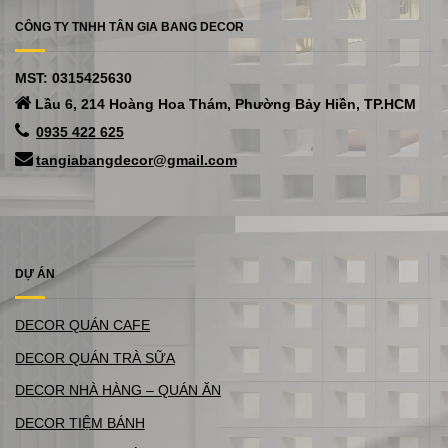
CÔNG TY TNHH TÂN GIA BANG DECOR
MST: 0315425630
Lầu 6, 214 Hoàng Hoa Thám, Phường Bảy Hiền, TP.HCM
0935 422 625
tangiabangdecor@gmail.com
DỰ ÁN
DECOR QUÁN CAFE
DECOR QUÁN TRÀ SỮA
DECOR NHÀ HÀNG – QUÁN ĂN
DECOR TIỆM BÁNH