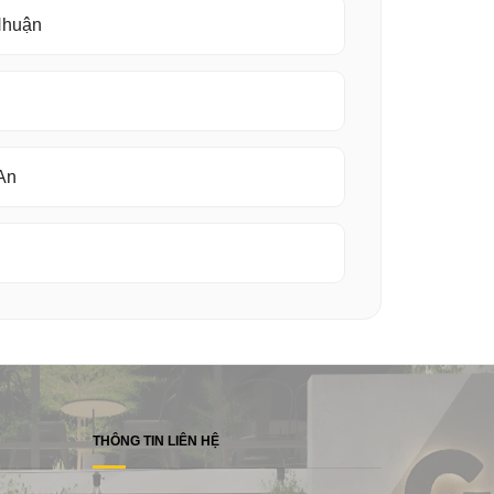
 Nhuận
 An
THÔNG TIN LIÊN HỆ