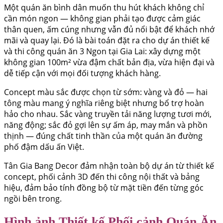
Một quán ăn bình dân muốn thu hút khách không chỉ
cần món ngon — không gian phải tạo được cảm giác
thân quen, ấm cúng nhưng vẫn đủ nổi bật để khách nhớ
mãi và quay lại. Đó là bài toán đặt ra cho dự án thiết kế
và thi công quán ăn 3 Ngon tại Gia Lai: xây dựng một
không gian 100m² vừa đậm chất bản địa, vừa hiện đại và
dễ tiếp cận với mọi đối tượng khách hàng.
Concept màu sắc được chọn từ sớm: vàng và đỏ — hai
tông màu mang ý nghĩa riêng biệt nhưng bổ trợ hoàn
hảo cho nhau. Sắc vàng truyền tải năng lượng tươi mới,
năng động; sắc đỏ gợi lên sự ấm áp, may mắn và phồn
thịnh — đúng chất tinh thần của một quán ăn đường
phố đậm dấu ấn Việt.
Tân Gia Bang Decor đảm nhận toàn bộ dự án từ thiết kế
concept, phối cảnh 3D đến thi công nội thất và bảng
hiệu, đảm bảo tính đồng bộ từ mặt tiền đến từng góc
ngồi bên trong.
Hình ảnh Thiết kế Phối cảnh Quán Ăn