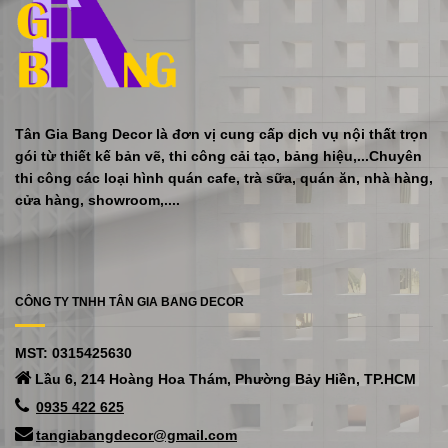
Tân Gia Bang Decor là đơn vị cung cấp dịch vụ nội thất trọn
gói từ thiết kế bản vẽ, thi công cải tạo, bảng hiệu,...Chuyên
thi công các loại hình quán cafe, trà sữa, quán ăn, nhà hàng,
cửa hàng, showroom,....
CÔNG TY TNHH TÂN GIA BANG DECOR
MST: 0315425630
Lầu 6, 214 Hoàng Hoa Thám, Phường Bảy Hiền, TP.HCM
0935 422 625
tangiabangdecor@gmail.com