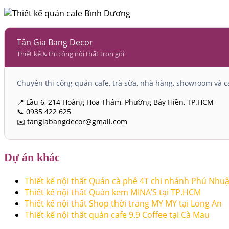
Tân Gia Bang Decor
Thiết kế & thi công nội thất trọn gói
Chuyên thi công quán cafe, trà sữa, nhà hàng, showroom và cá
📍 Lầu 6, 214 Hoàng Hoa Thám, Phường Bảy Hiền, TP.HCM
📞 0935 422 625
✉️ tangiabangdecor@gmail.com
Dự án khác
Thiết kế nội thất Quán cà phê 4T chi nhánh Phú Nhu
Thiết kế nội thất Quán kem MINA’S tại TP.HCM
Thiết kế nội thất Shop thời trang MY MY tại Long An
Thiết kế nội thất quán cafe 9.9 Coffee tại Cà Mau