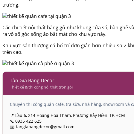
trường.
Các chi tiết nội thất bằng gỗ như khung cửa sổ, bàn ghễ 
ra vô số góc sống ảo bắt mắt cho khu vực này.
Khu vực sân thượng có bố trí đơn giản hơn nhiều so 2 k
trên cao.
Tân Gia Bang Decor
Thiết kế & thi công nội thất trọn gói
Chuyên thi công quán cafe, trà sữa, nhà hàng, showroom và cá
📍 Lầu 6, 214 Hoàng Hoa Thám, Phường Bảy Hiền, TP.HCM
📞 0935 422 625
✉️ tangiabangdecor@gmail.com