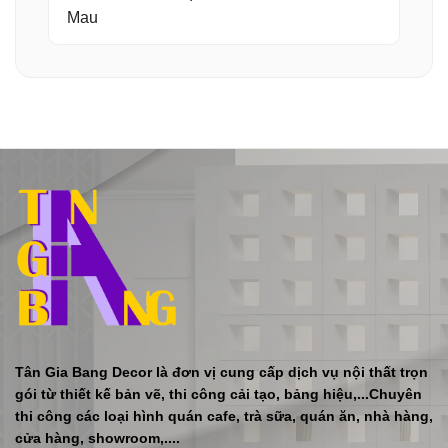
Mau
Tân Gia Bang Decor là đơn vị cung cấp dịch vụ nội thất trọn
gói từ thiết kế bản vẽ, thi công cải tạo, bảng hiệu,...Chuyên
thi công các loại hình quán cafe, trà sữa, quán ăn, nhà hàng,
cửa hàng, showroom,....