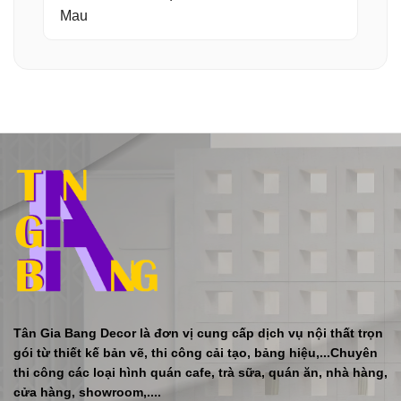
Mau
Tân Gia Bang Decor là đơn vị cung cấp dịch vụ nội thất trọn
gói từ thiết kế bản vẽ, thi công cải tạo, bảng hiệu,...Chuyên
thi công các loại hình quán cafe, trà sữa, quán ăn, nhà hàng,
cửa hàng, showroom,....