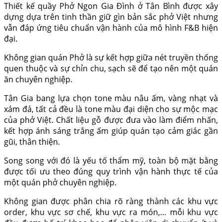
Thiết kế quầy Phở Ngon Gia Đình ở Tân Bình được xây
dựng dựa trên tinh thần giữ gìn bản sắc phở Việt nhưng
vẫn đáp ứng tiêu chuẩn vận hành của mô hình F&B hiện
đại.
Không gian quán Phở là sự kết hợp giữa nét truyền thống
quen thuộc và sự chỉn chu, sạch sẽ để tạo nên một quán
ăn chuyên nghiệp.
Tân Gia bang lựa chọn tone màu nâu ấm, vàng nhạt và
xám đá, tất cả đều là tone màu đại diện cho sự mộc mạc
của phở Việt. Chất liệu gỗ được đưa vào làm điểm nhấn,
kết hợp ánh sáng trắng ấm giúp quán tạo cảm giác gần
gũi, thân thiện.
Song song với đó là yếu tố thẩm mỹ, toàn bộ mặt bằng
được tối ưu theo đúng quy trình vận hành thực tế của
một quán phở chuyên nghiệp.
Không gian được phân chia rõ ràng thành các khu vực
order, khu vực sơ chế, khu vực ra món,… mỗi khu vực