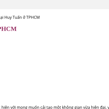
hoại Huy Tuấn ở TPHCM
 TPHCM
c hiện với mong muốn cải tạo một không gian vừa hiện đại,