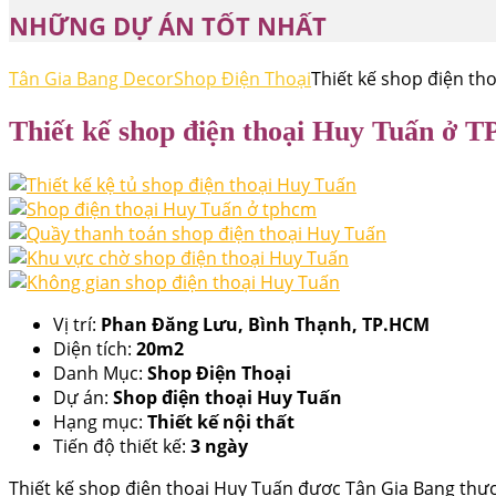
NHỮNG DỰ ÁN TỐT NHẤT
Tân Gia Bang Decor
Shop Điện Thoại
Thiết kế shop điện t
Thiết kế shop điện thoại Huy Tuấn ở
Vị trí:
Phan Đăng Lưu, Bình Thạnh, TP.HCM
Diện tích:
20m2
Danh Mục:
Shop Điện Thoại
Dự án:
Shop điện thoại Huy Tuấn
Hạng mục:
Thiết kế nội thất
Tiến độ thiết kế:
3 ngày
Thiết kế shop điện thoại Huy Tuấn được Tân Gia Bang thự