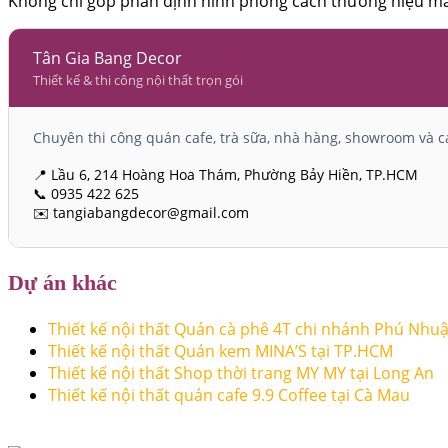
Không chỉ góp phần định hình phong cách thương hiệu mà 
Tân Gia Bang Decor
Thiết kế & thi công nội thất trọn gói
Chuyên thi công quán cafe, trà sữa, nhà hàng, showroom và cá
📍 Lầu 6, 214 Hoàng Hoa Thám, Phường Bảy Hiền, TP.HCM
📞 0935 422 625
✉️ tangiabangdecor@gmail.com
Dự án khác
Thiết kế nội thất Quán cà phê 4T chi nhánh Phú Nhu
Thiết kế nội thất Quán kem MINA’S tại TP.HCM
Thiết kế nội thất Shop thời trang MY MY tại Long An
Thiết kế nội thất quán cafe 9.9 Coffee tại Cà Mau