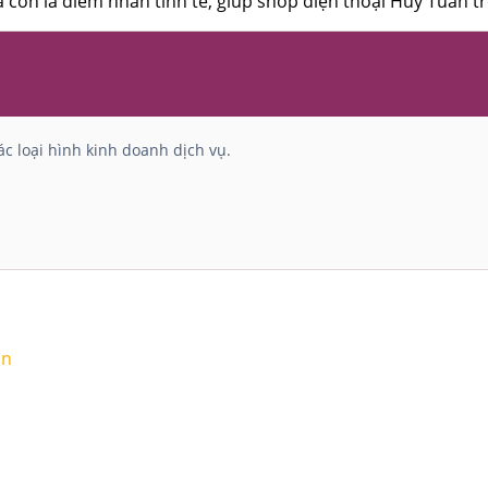
còn là điểm nhấn tinh tế, giúp shop điện thoại Huy Tuấn 
c loại hình kinh doanh dịch vụ.
ận