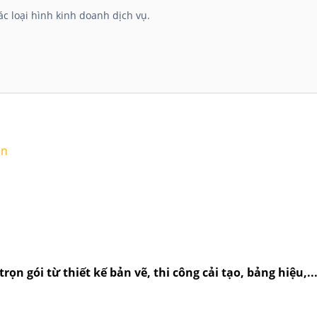
c loại hình kinh doanh dịch vụ.
ận
rọn gói từ thiết kế bản vẽ, thi công cải tạo, bảng hiệu,.