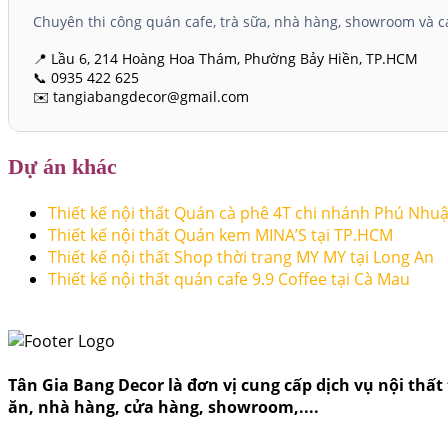
Chuyên thi công quán cafe, trà sữa, nhà hàng, showroom và cá
📍 Lầu 6, 214 Hoàng Hoa Thám, Phường Bảy Hiền, TP.HCM
📞 0935 422 625
✉️ tangiabangdecor@gmail.com
Dự án khác
Thiết kế nội thất Quán cà phê 4T chi nhánh Phú Nhu
Thiết kế nội thất Quán kem MINA’S tại TP.HCM
Thiết kế nội thất Shop thời trang MY MY tại Long An
Thiết kế nội thất quán cafe 9.9 Coffee tại Cà Mau
Tân Gia Bang Decor là đơn vị cung cấp dịch vụ nội thất t
ăn, nhà hàng, cửa hàng, showroom,....