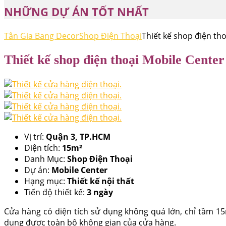
NHỮNG DỰ ÁN TỐT NHẤT
Tân Gia Bang Decor
Shop Điện Thoại
Thiết kế shop điện th
Thiết kế shop điện thoại Mobile Center
Vị trí:
Quận 3, TP.HCM
Diện tích:
15m²
Danh Mục:
Shop Điện Thoại
Dự án:
Mobile Center
Hạng mục:
Thiết kế nội thất
Tiến độ thiết kế:
3 ngày
Cửa hàng có diện tích sử dụng không quá lớn, chỉ tầm 15m
dụng được toàn bộ không gian của cửa hàng.