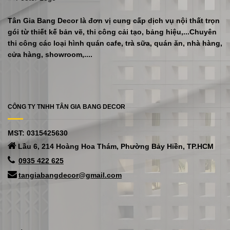
Tân Gia Bang Decor là đơn vị cung cấp dịch vụ nội thất trọn
gói từ thiết kế bản vẽ, thi công cải tạo, bảng hiệu,...Chuyên
thi công các loại hình quán cafe, trà sữa, quán ăn, nhà hàng,
cửa hàng, showroom,....
CÔNG TY TNHH TÂN GIA BANG DECOR
MST: 0315425630
Lầu 6, 214 Hoàng Hoa Thám, Phường Bảy Hiền, TP.HCM
0935 422 625
tangiabangdecor@gmail.com