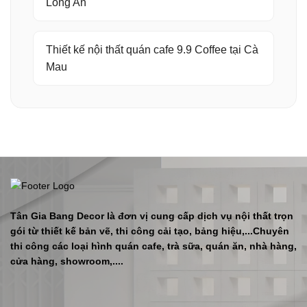
Long An
Thiết kế nội thất quán cafe 9.9 Coffee tại Cà
Mau
Tân Gia Bang Decor là đơn vị cung cấp dịch vụ nội thất trọn
gói từ thiết kế bản vẽ, thi công cải tạo, bảng hiệu,...Chuyên
thi công các loại hình quán cafe, trà sữa, quán ăn, nhà hàng,
cửa hàng, showroom,....