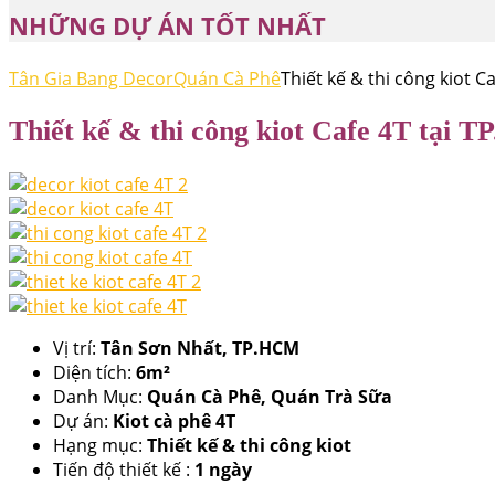
NHỮNG DỰ ÁN TỐT NHẤT
Tân Gia Bang Decor
Quán Cà Phê
Thiết kế & thi công kiot C
Thiết kế & thi công kiot Cafe 4T tại 
Vị trí:
Tân Sơn Nhất, TP.HCM
Diện tích:
6m²
Danh Mục:
Quán Cà Phê, Quán Trà Sữa
Dự án:
Kiot cà phê 4T
Hạng mục:
Thiết kế & thi công kiot
Tiến độ thiết kế :
1 ngày