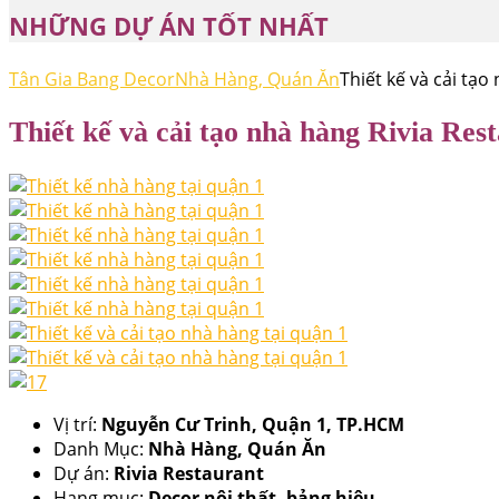
NHỮNG DỰ ÁN TỐT NHẤT
Tân Gia Bang Decor
Nhà Hàng, Quán Ăn
Thiết kế và cải tạo
Thiết kế và cải tạo nhà hàng Rivia Res
Vị trí:
Nguyễn Cư Trinh, Quận 1, TP.HCM
Danh Mục:
Nhà Hàng, Quán Ăn
Dự án:
Rivia Restaurant
Hạng mục:
Decor nội thất, bảng hiệu