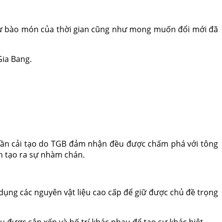
. Sự bào món của thời gian cũng như mong muốn đổi mới đã
Gia Bang.
 cần cải tạo do TGB đảm nhận đều được chấm phá với tông
nh tạo ra sự nhàm chán.
dụng các nguyên vật liệu cao cấp để giữ được chủ đề trọng
 được sắp xếp và bố trí khác nhau để tạo sự khác biệt.