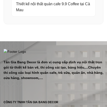
Thiết kế nội thất quán cafe 9.9 Coffee tại Cà
Mau
Tân Gia Bang Decor là đơn vị cung cấp dịch vụ nội thất trọn
gói từ thiết kế bản vẽ, thi công cải tạo, bảng hiệu,...Chuyên
thi công các loại hình quán cafe, trà sữa, quán ăn, nhà hàng,
cửa hàng, showroom,....
CÔNG TY TNHH TÂN GIA BANG DECOR