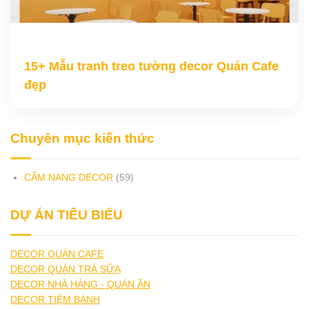
15+ Mẫu tranh treo tường decor Quán Cafe
đẹp
Chuyên mục kiến thức
CẨM NANG DECOR
(59)
DỰ ÁN TIÊU BIỂU
DECOR QUÁN CAFE
DECOR QUÁN TRÀ SỮA
DECOR NHÀ HÀNG - QUÁN ĂN
DECOR TIỆM BÁNH