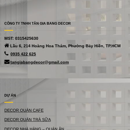
CÔNG TY TNHH TÂN GIA BANG DECOR
MST: 0315425630
Lầu 6, 214 Hoàng Hoa Thám, Phường Bảy Hiền, TP.HCM
0935 422 625
tangiabangdecor@gmail.com
DỰ ÁN
DECOR QUÁN CAFE
DECOR QUÁN TRÀ SỮA
DECOR NHÀ HÀNG – QUÁN ĂN