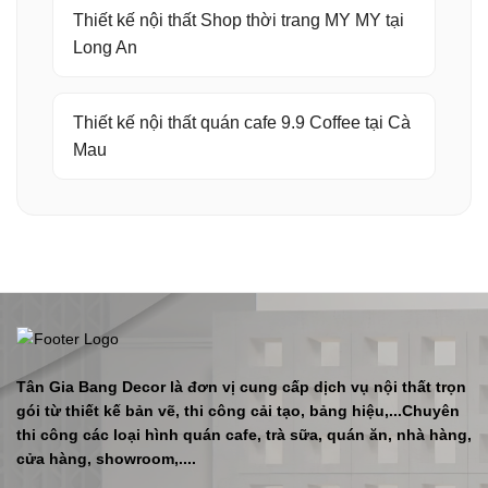
Thiết kế nội thất Shop thời trang MY MY tại
Long An
Thiết kế nội thất quán cafe 9.9 Coffee tại Cà
Mau
Tân Gia Bang Decor là đơn vị cung cấp dịch vụ nội thất trọn
gói từ thiết kế bản vẽ, thi công cải tạo, bảng hiệu,...Chuyên
thi công các loại hình quán cafe, trà sữa, quán ăn, nhà hàng,
cửa hàng, showroom,....