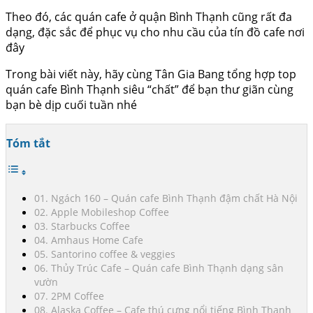
Theo đó, các quán cafe ở quận Bình Thạnh cũng rất đa
dạng, đặc sắc để phục vụ cho nhu cầu của tín đồ cafe nơi
đây
Trong bài viết này, hãy cùng Tân Gia Bang tổng hợp top
quán cafe Bình Thạnh siêu “chất” để bạn thư giãn cùng
bạn bè dịp cuối tuần nhé
Tóm tắt
01. Ngách 160 – Quán cafe Bình Thạnh đậm chất Hà Nội
02. Apple Mobileshop Coffee
03. Starbucks Coffee
04. Amhaus Home Cafe
05. Santorino coffee & veggies
06. Thủy Trúc Cafe – Quán cafe Bình Thạnh dạng sân
vườn
07. 2PM Coffee
08. Alaska Coffee – Cafe thú cưng nổi tiếng Bình Thạnh