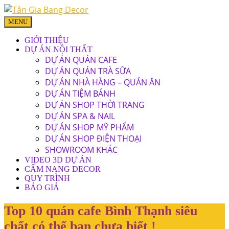
MENU
GIỚI THIỆU
DỰ ÁN NỘI THẤT
DỰ ÁN QUÁN CAFE
DỰ ÁN QUÁN TRÀ SỮA
DỰ ÁN NHÀ HÀNG – QUÁN ĂN
DỰ ÁN TIỆM BÁNH
DỰ ÁN SHOP THỜI TRANG
DỰ ÁN SPA & NAIL
DỰ ÁN SHOP MỸ PHẨM
DỰ ÁN SHOP ĐIỆN THOẠI
SHOWROOM KHÁC
VIDEO 3D DỰ ÁN
CẨM NANG DECOR
QUY TRÌNH
BÁO GIÁ
Top 10 quán cafe Bình Thạnh siêu
chất có thể bạn chưa biết !